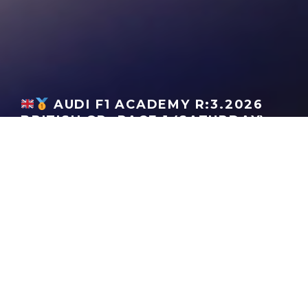
AUDI F1 ACADEMY R:3.2026
BRITISH GP: RACE 1 (SATURDAY)
GEORGEACHORN
·
F1 UPDATES
MOTORSPORT
NEWS
·
07.05.2026
2026 British Grand Prix - F1 Academy
Home
News
Motorsport
F1 Updates
R:3
RACE #1 RESULTS
FULL
RESULTS
|
WATCH
BROADCAST
L
P
N
POI